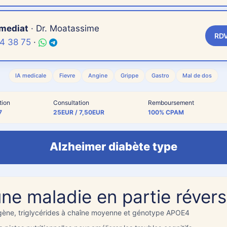
mediat
· Dr. Moatassime
RDV
4 38 75
·
les champs nécessaires
IA medicale
Fievre
Angine
Grippe
Gastro
Mal de dos
sult
57%
tion
Consultation
Remboursement
7
25EUR / 7,50EUR
100% CPAM
Alzheimer diabète type
PTÔMES & ANALYSE VISUELLE (IA)
ne maladie en partie révers
gène, triglycérides à chaîne moyenne et génotype APOE4
jour ! Je suis votre assistant médical. Je parle