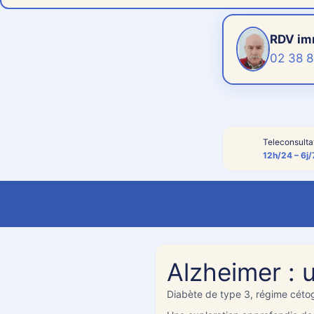
RDV im
02 38 8
«
» indique 
*
Étape
8
sur
14
- types de con
Teleconsulta
12h/24 – 6j/
SYM
Alzheimer : u
Diabète de type 3, régime céto
Bon