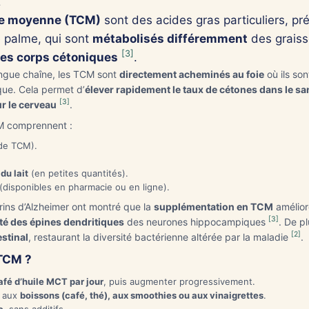
îne moyenne (TCM)
sont des acides gras particuliers, 
de palme, qui sont
métabolisés différemment
des graiss
[3]
es corps cétoniques
.
ongue chaîne, les TCM sont
directement acheminés au foie
où ils so
que. Cela permet d’
élever rapidement le taux de cétones dans le s
[3]
r le cerveau
.
M comprennent :
de TCM).
du lait
(en petites quantités).
(disponibles en pharmacie ou en ligne).
ins d’Alzheimer ont montré que la
supplémentation en TCM
améliore
[3]
té des épines dendritiques
des neurones hippocampiques
. De p
[2]
estinal
, restaurant la diversité bactérienne altérée par la maladie
.
 TCM ?
café d’huile MCT par jour
, puis augmenter progressivement.
e aux
boissons (café, thé), aux smoothies ou aux vinaigrettes
.