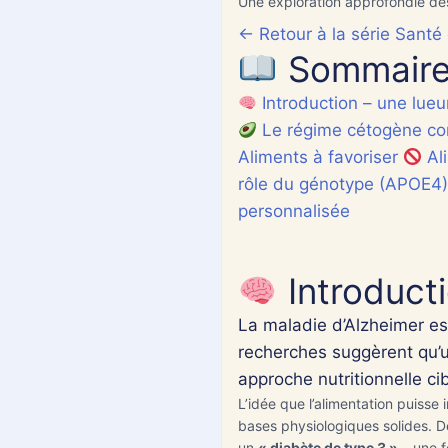
fra
Une exploration approfondie des 
ara
← Retour à la série Santé 
sym
Sommaire 
d'u
Introduction – une lueur
Le régime cétogène com
Aliments à favoriser
Al
rôle du génotype (APOE4)
personnalisée
Fra
Introducti
La maladie d’Alzheimer es
Aj
recherches suggèrent qu’un
approche nutritionnelle ci
L’idée que l’alimentation puisse
bases physiologiques solides. D
un
« diabète de type 3 »
– une f