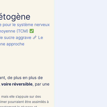
cétogène
e pour le système nerveux
 moyenne (TCM)
 le sucre aggrave
Le
une approche
+
ant, de plus en plus de
 voire réversible
, par une
 mais elle s’appuie sur des
mer pourraient être assimilés à
rrectement le glucose et