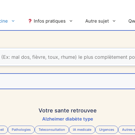
cine
Infos pratiques
Autre sujet
Qw
Votre sante retrouvee
Alzheimer diabète type
eil
Pathologies
Teleconsultation
IA medicale
Urgences
Autres s