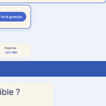
 et IA gratuite
Reponse
<24-48h
ible ?