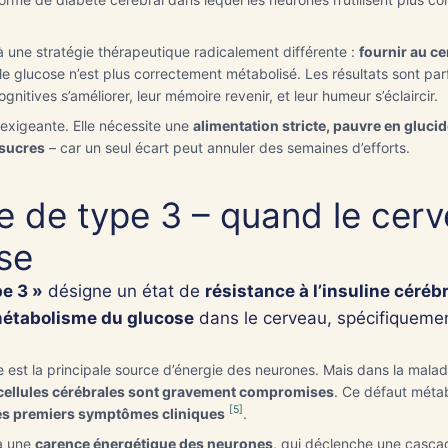
à une stratégie thérapeutique radicalement différente :
fournir au ce
le glucose n’est plus correctement métabolisé. Les résultats sont par
gnitives s’améliorer, leur mémoire revenir, et leur humeur s’éclaircir.
exigeante. Elle nécessite une
alimentation stricte, pauvre en glucid
 sucres
– car un seul écart peut annuler des semaines d’efforts.
 de type 3 – quand le cerve
ose
pe 3 »
désigne un état de
résistance à l’insuline céréb
étabolisme du glucose
dans le cerveau, spécifiquemen
 est la principale source d’énergie des neurones. Mais dans la malad
es cellules cérébrales sont gravement compromises
. Ce défaut méta
[5]
des premiers symptômes cliniques
.
à une
carence énergétique des neurones
, qui déclenche une casca