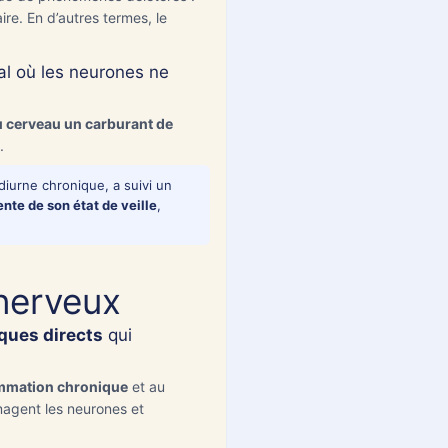
re. En d’autres termes, le
 » puis
sur
al où les neurones ne
 au cerveau un carburant de
.
urne chronique, a suivi un
te de son état de veille
,
 nerveux
ques directs
qui
ammation chronique
et au
gent les neurones et