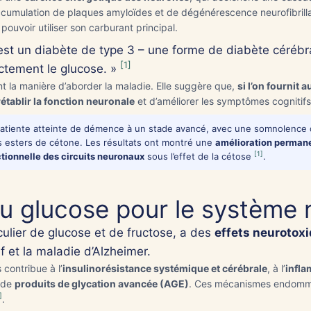
ccumulation de plaques amyloïdes et de dégénérescence neurofibrillai
nglais — sous-titres traduits en français disponibles via le bouton « CC
pouvoir utiliser son carburant principal.
YouTube.
est un diabète de type 3 – une forme de diabète cérébr
ultation
*
[1]
ectement le glucose. »
t la manière d’aborder la maladie. Elle suggère que,
si l’on fournit
simple
avec repos
rétablir la fonction neuronale
et d’améliorer les symptômes cognitifs
fant malade
Accident de travail
tiente atteinte de démence à un stade avancé, avec une somnolence di
 esters de cétone. Les résultats ont montré une
amélioration permanen
[1]
ctionnelle des circuits neuronaux
sous l’effet de la cétose
.
du glucose pour le système
atsapp
culier de glucose et de fructose, a des
effets neurotoxi
f et la maladie d’Alzheimer.
 contribue à l’
insulinorésistance systémique et cérébrale
, à l’
infl
n de
produits de glycation avancée (AGE)
. Ces mécanismes endomma
]
.