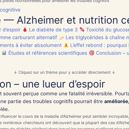
nçais, anglais, espagnol, italien, allemand et
pistes nutritionnelles pour améliorer les troubles cognitifs
be (y compris Darija). Décrivez vos
cognitive
ptômes ou posez une question. En cas
— Alzheimer et nutrition 
rgence, composez le 15.
 d’espoir
Le diabète de type 3
Toxicité du glucos
me carburant alternatif
Les triglycérides à chaîne
iments à éviter absolument
L’effet rebond : pourquoi
Études et références scientifiques
Conclusion – 
↓ Cliquez sur un thème pour y accéder directement ↓
nçais
Envoyer
Nouvelle analyse
▼
on – une lueur d’espoir
t souvent perçue comme une fatalité irréversible. Pourt
outer des photos (acné, zona) ou documents (optionnel)
e partie des troubles cognitifs pourrait être
améliorée,
blée.
 influencer le cours de la maladie d’Alzheimer peut sembler incroyable,
Analyser (GPT-4o Vision activé)
e nombreux chercheurs ont découvert que la plupart des cas d’Alzhei
orme de diabète cérébral dans lequel les neurones n’utilisent plus co