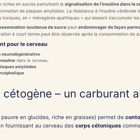
s riches en sucres perturbent la
signalisation de l’insuline dans le 
Nom
rmation de plaques amyloïdes. La résistance à l’insuline cérébrale tra
s toxiques, en « ménagères apathiques » qui laissent s’accumuler le
ance
nsommation soutenue de sucre
peut
endommager de façon perman
 Malade
ration à court terme peut être observée après la consommation de s
ent pour le cerveau
n neurodégénérative
.
’insuline
dans le cerveau.
plaques amyloïdes
.
encéphalique
.
Dr. Nagib Moatassime
— RPPS 10002078391
115 bd de Lamballe, 45400 Fleury-les-Aubrais
cétogène – un carburant al
Donnees securisees · Tiers payant 7,50 EUR · Remboursement CPAM
 pauvre en glucides, riche en graisses) permet de
conto
n fournissant au cerveau des
corps cétoniques
comme 