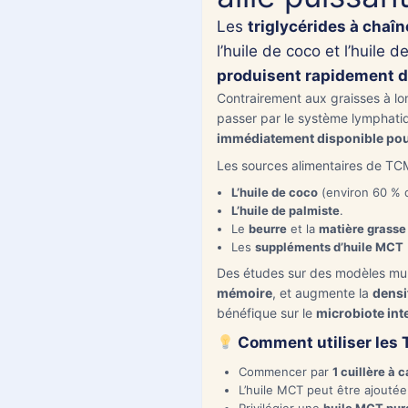
Les
triglycérides à cha
l’huile de coco et l’huile 
produisent rapidement d
Contrairement aux graisses à l
passer par le système lymphati
immédiatement disponible pou
Les sources alimentaires de TC
L’huile de coco
(environ 60 % 
L’huile de palmiste
.
Le
beurre
et la
matière grasse 
Les
suppléments d’huile MCT
Des études sur des modèles mur
mémoire
, et augmente la
densi
bénéfique sur le
microbiote int
Comment utiliser les
Commencer par
1 cuillère à 
L’huile MCT peut être ajouté