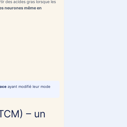
tir des acides gras lorsque les
les neurones même en
coce
ayant modifié leur mode
(TCM) – un