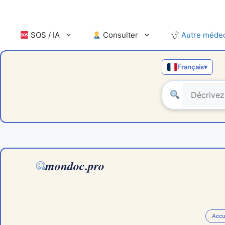
Aller
au
contenu
SOS / IA
Consulter
Autre méde
Français
▾
mondoc.pro
Accu