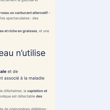
rveau un carburant alternatif
–
fois spectaculaires : des
es et riche en graisses
, et une
au n’utilise
rale
et de
t associé à la maladie
ie d’Alzheimer, la
captation et
bolique est détectable
des
de de phénomènes délétères :