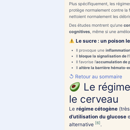
*
Plus spécifiquement, les régime
Prénom
protège normalement contre la fo
nettoient normalement les débri
Date de naiss
Des études montrent qu’une
co
De la personne
cognitives
, même si une amélio
Le sucre : un poison l
MM
Il provoque une
inflammatio
Il
bloque la signalisation de l
slash
Il favorise l’
accumulation de 
JJ
Il
altère la barrière hémato-
slash
↺ Retour au sommaire
AAAA
Le régime 
le cerveau
Le
régime cétogène
(très
d’utilisation du glucose
e
[6]
alternative
.