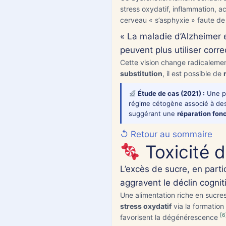
stress oxydatif, inflammation, a
Vidéo en a
cerveau « s’asphyxie » faute de 
« La maladie d’Alzheimer 
Types de cons
peuvent plus utiliser corr
Cette vision change radicalemen
consultation 
substitution
, il est possible de
certificat en
Étude de cas (2021) :
Une pa
E-mail
*
régime cétogène associé à des
suggérant une
réparation fon
↺ Retour au sommaire
Téléphone
*
Toxicité 
Qui est sur Wh
L’excès de sucre, en parti
aggravent le déclin cogniti
+33
Une alimentation riche en sucres
stress oxydatif
via la formatio
NP
[6
favorisent la dégénérescence