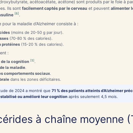
roxybutyrate, acétoacétate, acétone) sont produits par le foie à par
es. Ils sont
facilement captés par le cerveau
et peuvent
alimenter 
[6]
nsuline
.
 pour la maladie d’Alzheimer consiste à :
cides
(moins de 20-50 g par jour).
isses
(70-80 % des calories).
n protéines
(15-20 % des calories).
ent :
[5]
 de la cognition
.
 de la maladie
.
des comportements sociaux
.
brale
dans les zones déficitaires.
ude de 2024 a montré que
71 % des patients atteints d’Alzheimer pré
t
stabilisé ou amélioré leur cognition
après seulement 4,5 mois.
ycérides à chaîne moyenne 
t