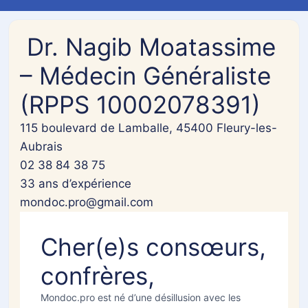
Dr. Nagib Moatassime
Bonjour ! Je suis votre
assistant médical. Je
– Médecin Généraliste
parle français, anglais,
(RPPS 10002078391)
espagnol, italien,
allemand et arabe (y
115 boulevard de Lamballe, 45400 Fleury-les-
compris Darija). Décrivez
Aubrais
vos symptômes ou posez
02 38 84 38 75
une question. En cas
33 ans d’expérience
d'urgence, composez le
mondoc.pro@gmail.com
15.
Cher(e)s consœurs,
confrères,
Mondoc.pro est né d’une désillusion avec les