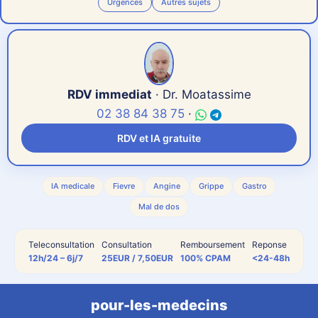
Urgences
Autres sujets
RDV immediat
· Dr. Moatassime
02 38 84 38 75
·
RDV et IA gratuite
«
» indique les champs nécessaires
*
IA medicale
Fievre
Angine
Grippe
Gastro
Étape
1
sur
7
- types de consult
Mal de dos
14%
Teleconsultation
Consultation
Remboursement
Reponse
12h/24 – 6j/7
25EUR / 7,50EUR
100% CPAM
<24-48h
SYMPTÔMES & ANALYSE
VISUELLE (IA)
pour-les-medecins