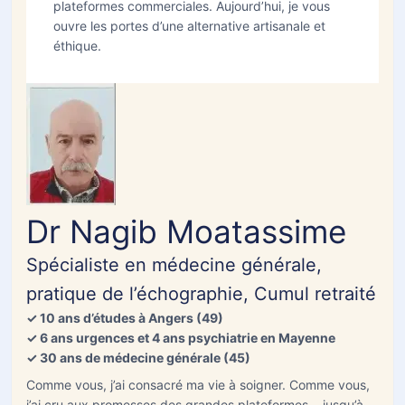
plateformes commerciales. Aujourd’hui, je vous
Français
▼
ouvre les portes d’une alternative artisanale et
Envoyer
Nouvelle analyse
éthique.
Ajouter des photos (acné, zona) ou
+
documents (optionnel)
Analyser (GPT-4o Vision activé)
Dr Nagib Moatassime
Spécialiste en médecine générale,
pratique de l’échographie, Cumul retraité
✓ 10 ans d’études à Angers (49)
✓ 6 ans urgences et 4 ans psychiatrie en Mayenne
✓ 30 ans de médecine générale (45)
Comme vous, j’ai consacré ma vie à soigner. Comme vous,
j’ai cru aux promesses des grandes plateformes… jusqu’à