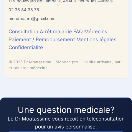
115 boulevard de Lamballe, 45400 Fleury-les-Aubrais
02 38 84 38 75
mondoc.pro@gmail.com
Consultation
Arrêt maladie
FAQ
Médecins
Paiement / Remboursement
Mentions légales
Confidentialité
© 2025 Dr Moatassime – Mondoc.pro – Un site artisanal, par
et pour les médecins.
Une question medicale?
Le Dr Moatassime vous recoit en teleconsultation
pour un avis personnalise.