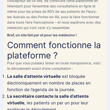
Qui est sur Whatsapp
concepteur de ce site, de construire cette plateforme en
l’étendant pour l’ensemble des consultations en ligne et
même pour les prises de RDV de ses patients de Fleury-
+33
les-Aubrais ou des Portes-en-Ré, pour le faire fonctionner
dans toute l’aire francophone – et nous espérons avec des
NP
médecins qui vont venir s’y rassembler.
*
Bref, un site fait par et pour les médecins !
Prénom
Comment fonctionne la
plateforme ?
Nom
Pour que vous puissiez tester en toute transparence, voici
le déroulement exact d’une consultation :
Date de naissance
La salle d’attente virtuelle
est bloquée
électroniquement en nombre de places en
De la personne Malade
fonction de l’agenda de la journée.
La secrétaire contacte la salle d’attente
MM
virtuelle
, les patients un par un pour leur
slash
expliquer le déroulement.