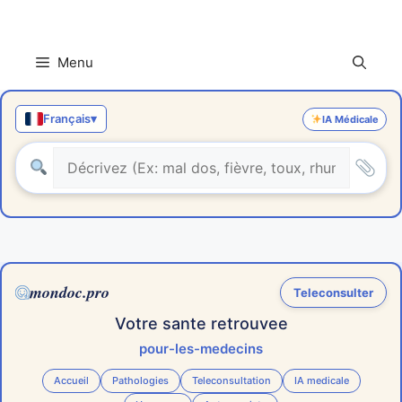
Aller
au
contenu
Menu
Français
▾
IA Médicale
mondoc.pro
Teleconsulter
Votre sante retrouvee
pour-les-medecins
Accueil
Pathologies
Teleconsultation
IA medicale