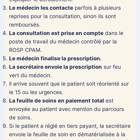
JJ
Le médecin les contacte
parfois à plusieurs
Dr. Nagib Moatassime
— RPPS 10002078391
slash
115 bd de Lamballe, 45400 Fleury-les-Aubrais
reprises pour la consultation, sinon ils sont
AAAA
Donnees securisees · Tiers payant 7,50 EUR · Remboursement CPAM
remboursés.
La consultation est prise en compte
dans le
poste de travail du médecin contrôlé par la
ROSP CPAM.
Le médecin finalise la prescription.
La secrétaire envoie la prescription
sur feu
vert du médecin.
Il arrive souvent que le patient soit réorienté sur
le 15 ou les urgences.
La feuille de soins en paiement total
est
envoyée au patient avec mention du parcours
de soins.
Si le patient a réglé en tiers payant, la secrétaire
envoie la feuille de soin en dématérialisée à la