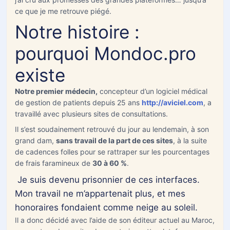
ce que je me retrouve piégé.
Notre histoire :
Vidéo en anglais — sous-titres traduits en français
pourquoi Mondoc.pro
disponibles via le bouton « CC » puis
sur YouTube.
existe
Types de consultation
*
Notre premier médecin,
concepteur d’un logiciel médical
consultation simple
de gestion de patients depuis 25 ans
http://aviciel.com
, a
avec repos
travaillé avec plusieurs sites de consultations.
certificat enfant malade
Il s’est soudainement retrouvé du jour au lendemain, à son
Accident de travail
grand dam,
sans travail de la part de ces sites
, à la suite
de cadences folles pour se rattraper sur les pourcentages
E-mail
*
de frais faramineux de
30 à 60 %
.
Je suis devenu prisonnier de ces interfaces.
Mon travail ne m’appartenait plus, et mes
Téléphone
honoraires fondaient comme neige au soleil.
*
Il a donc décidé avec l’aide de son éditeur actuel au Maroc,