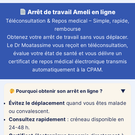
VISUELLE (IA)
Arrêt de travail Ameli en ligne
Téléconsultation & Repos medical – Simple, rapide,
rembourse
Bonjour ! Je suis votre
Obtenez votre arrêt de travail sans vous déplacer.
assistant médical. Je
Le Dr Moatassime vous reçoit en téléconsultation,
parle français, anglais,
évalue votre état de santé et vous délivre un
espagnol, italien,
certificat de repos médical électronique transmis
allemand et arabe (y
automatiquement à la CPAM.
compris Darija). Décrivez
vos symptômes ou posez
une question. En cas
Pourquoi obtenir son arrêt en ligne ?
▼
d'urgence, composez le
Évitez le déplacement
quand vous êtes malade
15.
ou convalescent.
Consultez rapidement
: créneau disponible en
24-48 h.