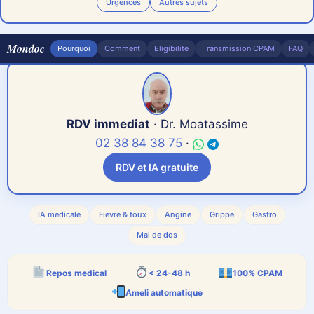
Urgences
Autres sujets
Mondoc
Pourquoi
Comment
Eligibilite
Transmission CPAM
FAQ
RDV immediat
· Dr. Moatassime
02 38 84 38 75
·
RDV et IA gratuite
«
» indique les champs nécessaires
*
IA medicale
Fievre & toux
Angine
Grippe
Gastro
Étape
1
sur
7
- types de consult
Mal de dos
14%
Repos medical
< 24-48 h
100% CPAM
Ameli automatique
SYMPTÔMES & ANALYSE