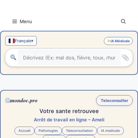
Aller
au
contenu
Menu
Français
▾
IA Médicale
mondoc.pro
Teleconsulter
Votre sante retrouvee
Arrêt de travail en ligne – Ameli
Accueil
Pathologies
Teleconsultation
IA medicale