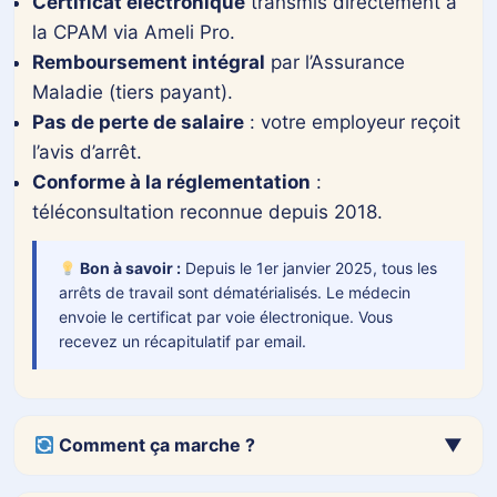
Certificat électronique
transmis directement à
la CPAM via Ameli Pro.
Français
▼
Remboursement intégral
par l’Assurance
Maladie (tiers payant).
Envoyer
Nouvelle analyse
Pas de perte de salaire
: votre employeur reçoit
l’avis d’arrêt.
Ajouter des photos (acné, zona) ou
+
Conforme à la réglementation
:
documents (optionnel)
téléconsultation reconnue depuis 2018.
Bon à savoir :
Depuis le 1er janvier 2025, tous les
Analyser (GPT-4o Vision activé)
arrêts de travail sont dématérialisés. Le médecin
envoie le certificat par voie électronique. Vous
recevez un récapitulatif par email.
Comment ça marche ?
▼