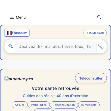
Aller
au
contenu
Menu
Français
▾
IA Médicale
mondoc.pro
Téléconsulter
Votre santé retrouvée
Guides cas réels – 40 ans d’exercice
Accueil
Pathologies
Téléconsultation
IA médicale