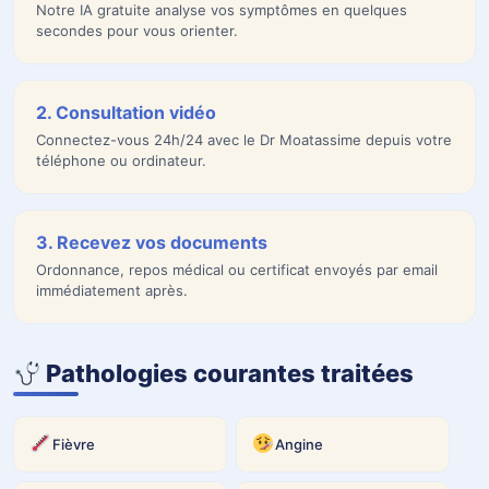
Notre IA gratuite analyse vos symptômes en quelques
secondes pour vous orienter.
2. Consultation vidéo
Connectez-vous 24h/24 avec le Dr Moatassime depuis votre
téléphone ou ordinateur.
Vidéo en anglais — sous-titres traduits en français
disponibles via le bouton « CC » puis
sur YouTube.
Types de consultation
*
3. Recevez vos documents
Ordonnance, repos médical ou certificat envoyés par email
consultation simple
immédiatement après.
avec repos
certificat enfant malade
Accident de travail
Pathologies courantes traitées
E-mail
*
Fièvre
Angine