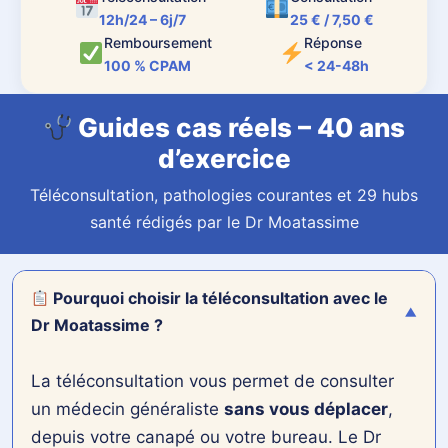
SYMPTÔMES & ANALYSE
12h/24 – 6j/7
25 € / 7,50 €
VISUELLE (IA)
Remboursement
Réponse
100 % CPAM
< 24-48h
Guides cas réels – 40 ans
Bonjour ! Je suis votre
d’exercice
assistant médical. Je
Téléconsultation, pathologies courantes et 29 hubs
parle français, anglais,
santé rédigés par le Dr Moatassime
espagnol, italien,
allemand et arabe (y
compris Darija).
Pourquoi choisir la téléconsultation avec le
Décrivez vos
▼
Dr Moatassime ?
symptômes ou posez
une question. En cas
La téléconsultation vous permet de consulter
d'urgence, composez
un médecin généraliste
sans vous déplacer
,
le 15.
depuis votre canapé ou votre bureau. Le Dr