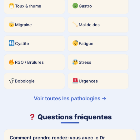
Toux & rhume
Gastro
Téléphone
*
Qui est sur Whatsapp
Migraine
Mal de dos
+33
Cystite
Fatigue
NP
RGO / Brûlures
Stress
*
Prénom
Bobologie
Urgences
Voir toutes les pathologies →
Nom
Questions fréquentes
Date de naissance
De la personne Malade
Comment prendre rendez-vous avec le Dr