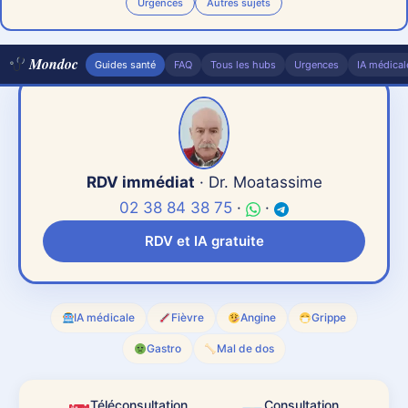
Urgences
Autres sujets
Mondoc
Guides santé
FAQ
Tous les hubs
Urgences
IA médical
RDV immédiat
· Dr. Moatassime
02 38 84 38 75
·
·
RDV et IA gratuite
«
» indique les champs nécessaires
*
Étape
1
sur
7
IA médicale
Fièvre
Angine
Grippe
- types de consult
Gastro
Mal de dos
14%
Téléconsultation
Consultation