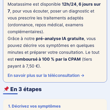
Moatassime est disponible
12h/24, 6 jours sur
7
, pour vous écouter, poser un diagnostic et
vous prescrire les traitements adaptés
Français
▼
(ordonnance, repos médical, examens
complémentaires).
Envoyer
Nouvelle analyse
Grâce à notre
pré-analyse IA gratuite
, vous
pouvez décrire vos symptômes en quelques
Ajouter des photos (acné, zona)
+
ou documents (optionnel)
minutes et préparer votre consultation. Le tout
est
remboursé à 100 % par la CPAM
(tiers
payant à 7,50 €).
Analyser (GPT-4o Vision activé)
En savoir plus sur la téléconsultation →
En 3 étapes
1. Décrivez vos symptômes