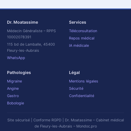
Dr. Moatassime
Services
Médecin Généraliste – RPPS
Téléconsultation
10002078391
Repos médical
115 bd de Lamballe, 45400
IA médicale
Fleury-les-Aubrais
WhatsApp
Pathologies
Légal
Migraine
Mentions légales
Angine
Sécurité
Gastro
Confidentialité
Bobologie
Site sécurisé | Conforme RGPD | Dr. Moatassime – Cabinet médical
de Fleury-les-Aubrais – Mondoc.pro