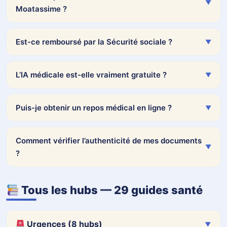
▼
Moatassime ?
MM
slash
Est-ce remboursé par la Sécurité sociale ?
▼
JJ
Dr. Nagib Moatassime
— RPPS 10002078391
slash
115 bd de Lamballe, 45400 Fleury-les-Aubrais
L’IA médicale est-elle vraiment gratuite ?
▼
AAAA
Données sécurisées · Tiers payant 7,50 € · Remboursement CPAM
Puis-je obtenir un repos médical en ligne ?
▼
Comment vérifier l’authenticité de mes documents
▼
?
Tous les hubs — 29 guides santé
Urgences (8 hubs)
▼