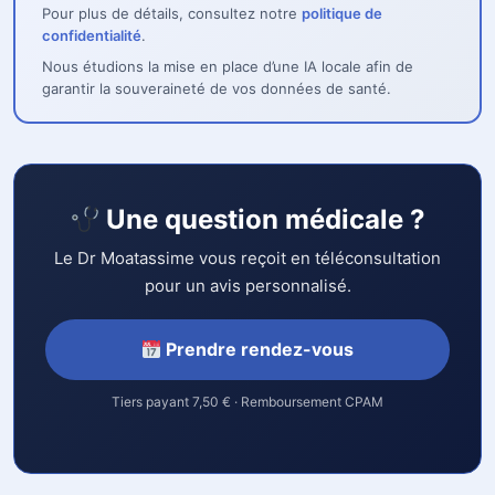
Pour plus de détails, consultez notre
politique de
confidentialité
.
Nous étudions la mise en place d’une IA locale afin de
garantir la souveraineté de vos données de santé.
Une question médicale ?
Le Dr Moatassime vous reçoit en téléconsultation
pour un avis personnalisé.
Prendre rendez-vous
Tiers payant 7,50 € · Remboursement CPAM